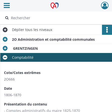
Ouvrir le menu déroulant
Archives Alsace - Colmar
Déplier
tous les niveaux
2O Administration et comptabilité communales
GRENTZINGEN
Comptabilité
Cote/Cotes extrêmes
2O666
Date
1806-1870
Présentation du contenu
- Comptes administratifs du maire 1825-1870