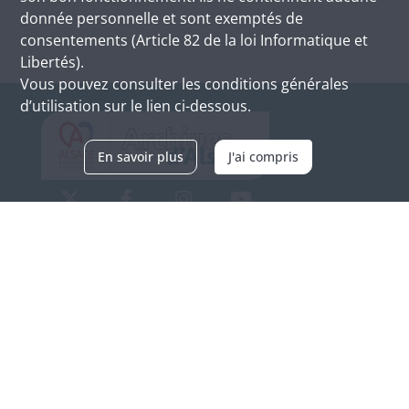
donnée personnelle et sont exemptés de
consentements (Article 82 de la loi Informatique et
Libertés).
Vous pouvez consulter les conditions générales
d’utilisation sur le lien ci-dessous.
En savoir plus
J'ai compris
Archives d'Alsace - Site de Colmar
Bâtiment M / Cité administrative
3, rue Fleischhauer
F-68026 COLMAR
(+33) 3 89 21 97 00
Nous contacter