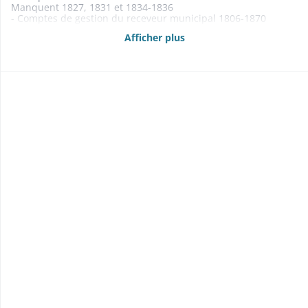
Manquent 1827, 1831 et 1834-1836
- Comptes de gestion du receveur municipal 1806-1870
Manquent 1815-1824
Afficher plus
- Budgets 1861-1869