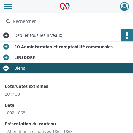
Ouvrir le menu déroulant
Archives Alsace - Colmar
Déplier
tous les niveaux
2O Administration et comptabilité communales
LINSDORF
Biens
Cote/Cotes extrêmes
2O1133
Date
1802-1868
Présentation du contenu
- Aliénations, échanges 1862-1863