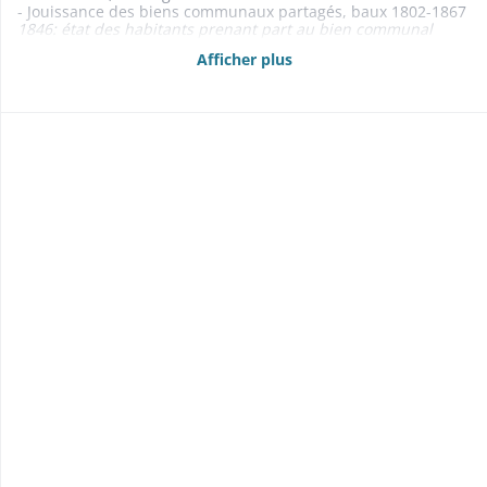
- Jouissance des biens communaux partagés, baux 1802-1867
1846: état des habitants prenant part au bien communal
partagé
Afficher plus
1847-1848, 1856-1857: rôles de recouvrement des taxes sur la
jouissance des biens communaux partagés
- Etats des propriétés foncières, rentes et créances mobilières
1860-1862, 1864-1868
- Délimitations, abornements 1850-1859