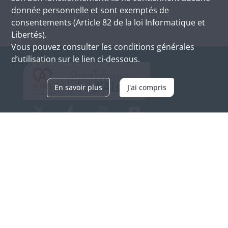
donnée personnelle et sont exemptés de
consentements (Article 82 de la loi Informatique et
Libertés).
Vous pouvez consulter les conditions générales
d’utilisation sur le lien ci-dessous.
En savoir plus
J'ai compris
Archives d'Alsace - Site de Colmar
Bâtiment M / Cité administrative
3, rue Fleischhauer
F-68026 COLMAR
(+33) 3 89 21 97 00
Nous contacter