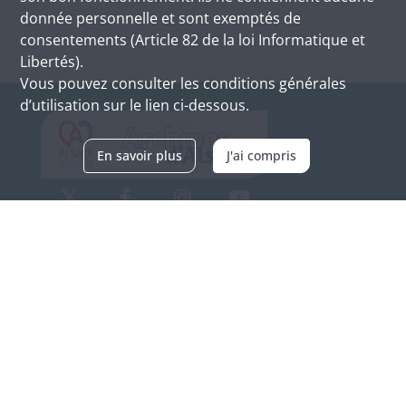
donnée personnelle et sont exemptés de
consentements (Article 82 de la loi Informatique et
Libertés).
Vous pouvez consulter les conditions générales
d’utilisation sur le lien ci-dessous.
En savoir plus
J'ai compris
Archives d'Alsace - Site de Colmar
Bâtiment M / Cité administrative
3, rue Fleischhauer
F-68026 COLMAR
(+33) 3 89 21 97 00
Nous contacter