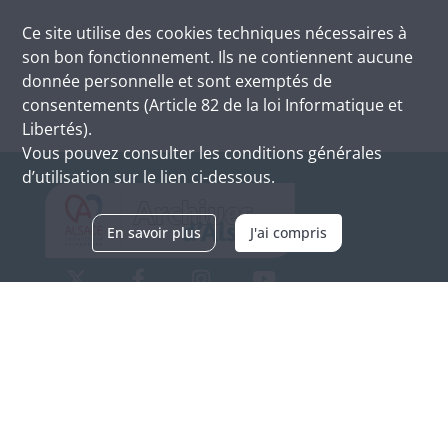
Ce site utilise des
cookies
techniques nécessaires à
son bon fonctionnement. Ils ne contiennent aucune
donnée personnelle et sont exemptés de
consentements (Article 82 de la loi Informatique et
Libertés).
Vous pouvez consulter les conditions générales
d’utilisation sur le lien ci-dessous.
En savoir plus
J'ai compris
Archives d'Alsace - Site de Colmar
Bâtiment M / Cité administrative
3, rue Fleischhauer
F-68026 COLMAR
(+33) 3 89 21 97 00