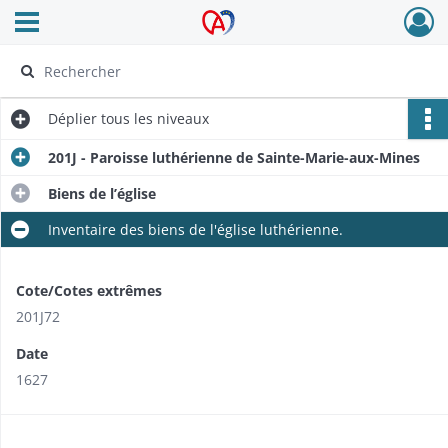
Ouvrir le menu déroulant
Archives Alsace - Colmar
Déplier
tous les niveaux
201J - Paroisse luthérienne de Sainte-Marie-aux-Mines
Biens de l’église
Inventaire des biens de l'église luthérienne.
Cote/Cotes extrêmes
201J72
Date
1627