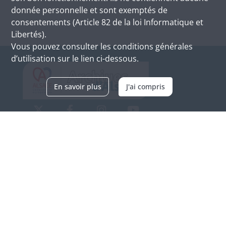
donnée personnelle et sont exemptés de
consentements (Article 82 de la loi Informatique et
Libertés).
Vous pouvez consulter les conditions générales
d’utilisation sur le lien ci-dessous.
En savoir plus
J'ai compris
Archives d'Alsace - Site de Colmar
Bâtiment M / Cité administrative
3, rue Fleischhauer
F-68026 COLMAR
(+33) 3 89 21 97 00
Nous contacter