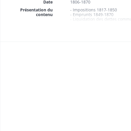
Date
1806-1870
Présentation du
- Impositions 1817-1850
contenu
- Emprunts 1849-1870
- Liquidation des dettes comm
- Achat de rentes sur l'Etat 186
- Comptes administratifs du m
Manquent 1831 et 1836-1838
- Budgets 1806, 1810-1815, 1
- Comptes de gestion du recev
Manquent 1810-1816
- Arrêté portant révision des c