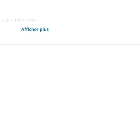
unales 1847-1855
5
Afficher plus
aire 1830-1869
861-1870 2O1211 Idem 1800-1869
eur municipal 1800-1869
omptes de 1788 à l'an VIII 1805