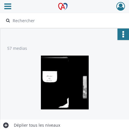
Ouvrir le menu déroulant
Archives Alsace - Colmar
57 medias
Déplier
tous les niveaux