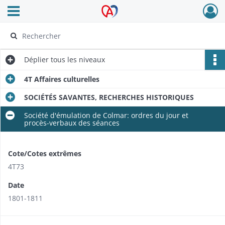
Ouvrir le menu déroulant
Archives Alsace - Colmar
Déplier
tous les niveaux
4T Affaires culturelles
SOCIÉTÉS SAVANTES, RECHERCHES HISTORIQUES
Société d'émulation de Colmar: ordres du jour et
procès-verbaux des séances
Cote/Cotes extrêmes
4T73
Date
1801-1811