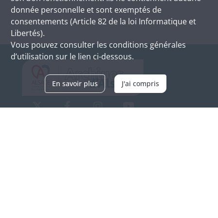
donnée personnelle et sont exemptés de
consentements (Article 82 de la loi Informatique et
Libertés).
Vous pouvez consulter les conditions générales
d’utilisation sur le lien ci-dessous.
En savoir plus
J'ai compris
Archives d'Alsace - Site de Colmar
Bâtiment M / Cité administrative
3, rue Fleischhauer
F-68026 COLMAR
(+33) 3 89 21 97 00
Nous contacter