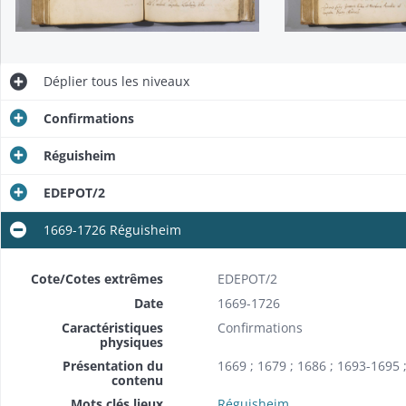
Déplier
tous les niveaux
Confirmations
Réguisheim
EDEPOT/2
1669-1726 Réguisheim
Cote/Cotes extrêmes
EDEPOT/2
Date
1669-1726
Caractéristiques
Confirmations
physiques
Présentation du
1669 ; 1679 ; 1686 ; 1693-1695 
contenu
Mots clés lieux
Réguisheim