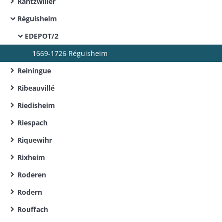
Rantzwiller
Réguisheim
EDEPOT/2
1669-1726 Réguisheim
Reiningue
Ribeauvillé
Riedisheim
Riespach
Riquewihr
Rixheim
Roderen
Rodern
Rouffach