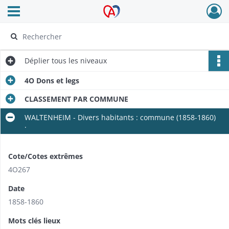
Ouvrir le menu déroulant
Archives Alsace - Colmar
Déplier
tous les niveaux
4O Dons et legs
CLASSEMENT PAR COMMUNE
WALTENHEIM - Divers habitants : commune (1858-1860)
.
Cote/Cotes extrêmes
4O267
Date
1858-1860
Mots clés lieux