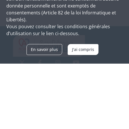
donnée personnelle et sont exemptés de
consentements (Article 82 de la loi Informatique et
Libertés).
Vous pouvez consulter les conditions générales
d’utilisation sur le lien ci-dessous.
En savoir plus
J'ai compris
Archives d'Alsace - Site de Colmar
Bâtiment M / Cité administrative
3, rue Fleischhauer
F-68026 COLMAR
(+33) 3 89 21 97 00
Nous contacter