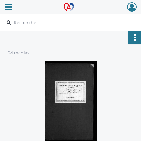
Ouvrir le menu déroulant
Archives Alsace - Colmar
94 medias