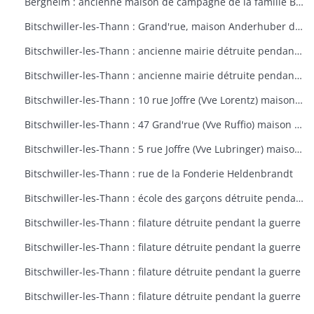
Bergheim : ancienne maison de campagne de la famille Bourste, actuellement hospice municipal
Bitschwiller-les-Thann : Grand'rue, maison Anderhuber détruite pendant la guerre
Bitschwiller-les-Thann : ancienne mairie détruite pendant la guerre
Bitschwiller-les-Thann : ancienne mairie détruite pendant la guerre
Bitschwiller-les-Thann : 10 rue Joffre (Vve Lorentz) maison détruite pendant la guerre
Bitschwiller-les-Thann : 47 Grand'rue (Vve Ruffio) maison détruite pendant la guerre
Bitschwiller-les-Thann : 5 rue Joffre (Vve Lubringer) maison détruite pendant la guerre
Bitschwiller-les-Thann : rue de la Fonderie Heldenbrandt
Bitschwiller-les-Thann : école des garçons détruite pendant la guerre
Bitschwiller-les-Thann : filature détruite pendant la guerre
Bitschwiller-les-Thann : filature détruite pendant la guerre
Bitschwiller-les-Thann : filature détruite pendant la guerre
Bitschwiller-les-Thann : filature détruite pendant la guerre