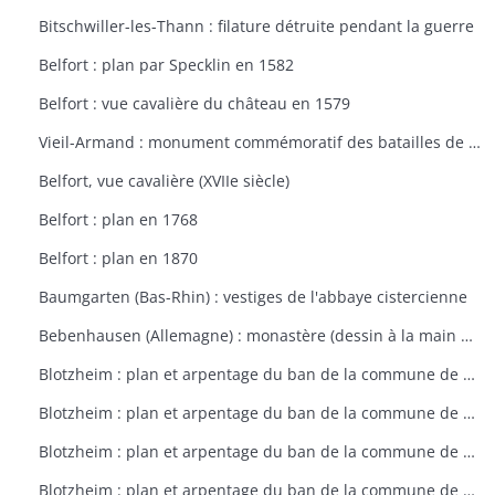
Bitschwiller-les-Thann : filature détruite pendant la guerre
Belfort : plan par Specklin en 1582
Belfort : vue cavalière du château en 1579
Vieil-Armand : monument commémoratif des batailles de la 1ère guerre mondiale
Belfort, vue cavalière (XVIIe siècle)
Belfort : plan en 1768
Belfort : plan en 1870
Baumgarten (Bas-Rhin) : vestiges de l'abbaye cistercienne
Bebenhausen (Allemagne) : monastère (dessin à la main de 1683)
Blotzheim : plan et arpentage du ban de la commune de Blotzheim (plan dressé sur ordre de l'intendant vers 1765)
Blotzheim : plan et arpentage du ban de la commune de Blotzheim (plan dressé sur ordre de l'intendant vers 1765)
Blotzheim : plan et arpentage du ban de la commune de Blotzheim (plan dressé sur ordre de l'intendant vers 1765)
Blotzheim : plan et arpentage du ban de la commune de Blotzheim (plan dressé sur ordre de l'intendant vers 1765)