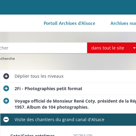
Portail Archives d'Alsace
Archives nu
dans tout le site
recherche
Déplier
tous les niveaux
2Fi - Photographies petit format
Voyage officiel de Monsieur René Coty, président de la Ré
1957. Album de 104 photographies.
Visite des chantiers du grand canal d'Alsace
Cote/Cotes extrêmes
2Fi756/29