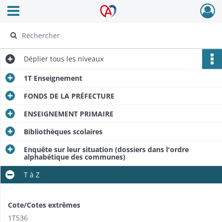
Ouvrir le menu déroulant
Archives Alsace - Colmar
Déplier
tous les niveaux
1T Enseignement
FONDS DE LA PRÉFECTURE
ENSEIGNEMENT PRIMAIRE
Bibliothèques scolaires
Enquête sur leur situation (dossiers dans l'ordre
alphabétique des communes)
T à Z
Cote/Cotes extrêmes
1T536