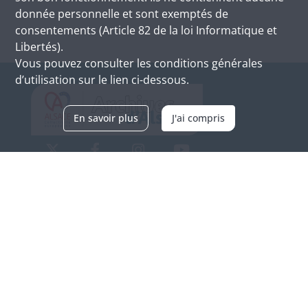
donnée personnelle et sont exemptés de
consentements (Article 82 de la loi Informatique et
Libertés).
Vous pouvez consulter les conditions générales
d’utilisation sur le lien ci-dessous.
En savoir plus
J'ai compris
Archives d'Alsace - Site de Colmar
Bâtiment M / Cité administrative
3, rue Fleischhauer
F-68026 COLMAR
(+33) 3 89 21 97 00
Nous contacter