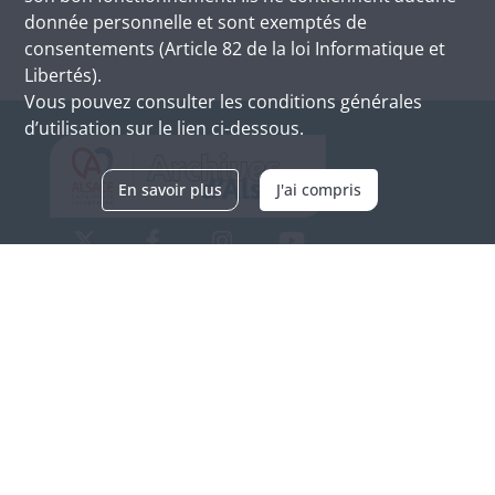
donnée personnelle et sont exemptés de
consentements (Article 82 de la loi Informatique et
Libertés).
Vous pouvez consulter les conditions générales
d’utilisation sur le lien ci-dessous.
En savoir plus
J'ai compris
Archives d'Alsace - Site de Colmar
Bâtiment M / Cité administrative
3, rue Fleischhauer
F-68026 COLMAR
(+33) 3 89 21 97 00
Nous contacter