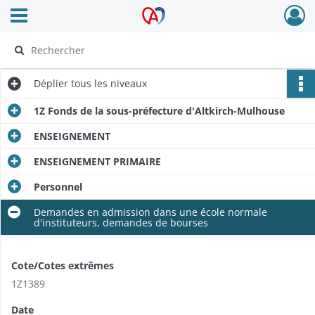
Ouvrir le menu déroulant
Archives Alsace - Colmar
Déplier
tous les niveaux
1Z Fonds de la sous-préfecture d'Altkirch-Mulhouse
ENSEIGNEMENT
ENSEIGNEMENT PRIMAIRE
Personnel
Demandes en admission dans une école normale
d'instituteurs, demandes de bourses
Cote/Cotes extrêmes
1Z1389
Date