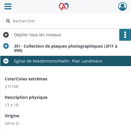
Ouvrir le menu déroulant
Archives Alsace - Colmar
Déplier
tous les niveaux
3Fi - Collection de plaques photographiques (3Fi1 à
999)
Eglise de Niedermorschwihr. Plan Landmann
Cote/Cotes extrêmes
3 Fi108
Description physique
13 x 18
Origine
Série O