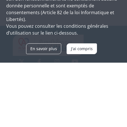
donnée personnelle et sont exemptés de
consentements (Article 82 de la loi Informatique et
Libertés).
Vous pouvez consulter les conditions générales
d’utilisation sur le lien ci-dessous.
En savoir plus
J'ai compris
Archives d'Alsace - Site de Colmar
Bâtiment M / Cité administrative
3, rue Fleischhauer
F-68026 COLMAR
(+33) 3 89 21 97 00
Nous contacter