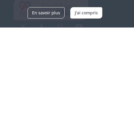
En savoir plus
J'ai compris
Archives d'Alsace - Site de Colmar
Bâtiment M / Cité administrative
3, rue Fleischhauer
F-68026 COLMAR
(+33) 3 89 21 97 00
Nous contacter
Horaires d'ouverture
Du mardi au vendredi
en continu de 9h à 17h