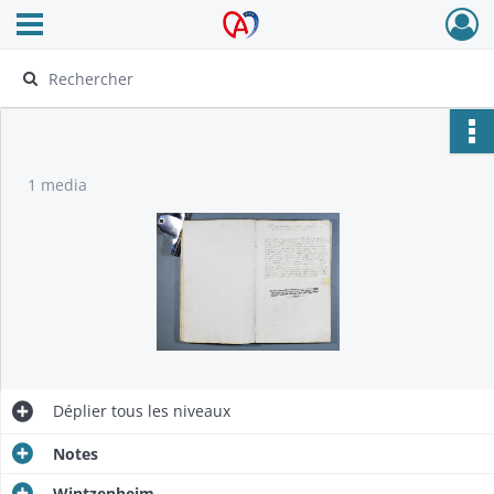
Ouvrir le menu déroulant
Archives Alsace - Colmar
1 media
Déplier
tous les niveaux
Notes
Wintzenheim