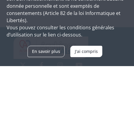
donnée personnelle et sont exemptés de
consentements (Article 82 de la loi Informatique et
Libertés).
Vous pouvez consulter les conditions générales
d’utilisation sur le lien ci-dessous.
En savoir plus
J'ai compris
Archives d'Alsace - Site de Colmar
Bâtiment M / Cité administrative
3, rue Fleischhauer
F-68026 COLMAR
(+33) 3 89 21 97 00
Nous contacter