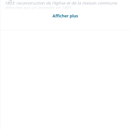
1803: reconstruction de l'église et de la maison commune
détruites par un incendie en 1801
1856: orgues Callinet
Afficher plus
- Cimetière 1841-1850
- Maison commune et d'école, école du hameau de La Hingrie
1810-1865
- Assurance des bâtiments communaux contre l'incendie
1842-1843
- Dépôt de pompes à incendie 1810
- Corps de garde 1854-1855