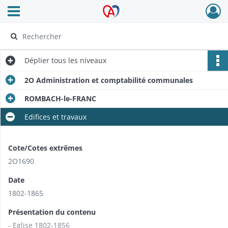
Ouvrir le menu déroulant
Archives Alsace - Colmar
Déplier
tous les niveaux
2O Administration et comptabilité communales
ROMBACH-le-FRANC
Edifices et travaux
Cote/Cotes extrêmes
2O1690
Date
1802-1865
Présentation du contenu
- Eglise 1802-1856