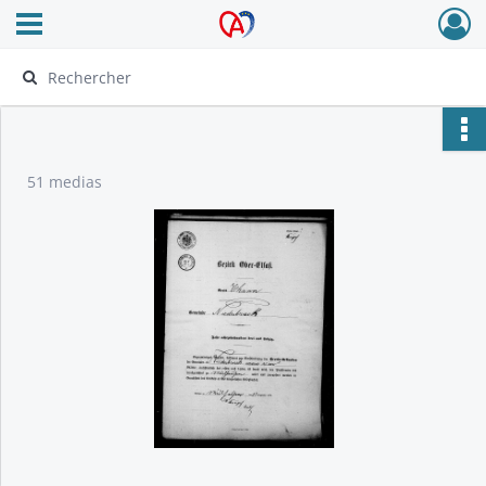
Ouvrir le menu déroulant
Archives Alsace - Colmar
51 medias