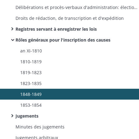
Délibérations et procès-verbaux d'administration: élections des membres, prestations de serment, procès-verbaux relatifs aux faillites, nominations de courtiers
Droits de rédaction, de transcription et d'expédition
Registres servant à enregistrer les lois
Rôles généraux pour l'inscription des causes
an XI-1810
1810-1819
1819-1823
1823-1835
1848-1849
1853-1854
Jugements
Minutes des jugements
Jugements arbitraux