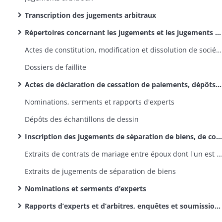
Transcription des jugements arbitraux
Répertoires concernant les jugements et les jugements arbitraux
Actes de constitution, modification et dissolution de sociétés
Dossiers de faillite
Actes de déclaration de cessation de paiements, dépôts de bilans et d'inventaires de faillites
Nominations, serments et rapports d'experts
Dépôts des échantillons de dessin
Inscription des jugements de séparation de biens, de contrats de mariage entre époux dont l'un est commerçant, de déclaration de cessation de fonction d'agent de change, d'actes d'émancipation de mineurs
Extraits de contrats de mariage entre époux dont l'un est commerçant
Extraits de jugements de séparation de biens
Nominations et serments d’experts
Rapports d’experts et d’arbitres, enquêtes et soumissions de cautions, autorisations de ventes aux enchères