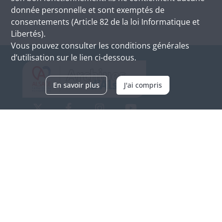
donnée personnelle et sont exemptés de
consentements (Article 82 de la loi Informatique et
Libertés).
Vous pouvez consulter les conditions générales
d’utilisation sur le lien ci-dessous.
En savoir plus
J'ai compris
Archives d'Alsace - Site de Colmar
Bâtiment M / Cité administrative
3, rue Fleischhauer
F-68026 COLMAR
(+33) 3 89 21 97 00
Nous contacter