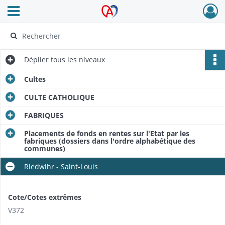
Ouvrir le menu déroulant
Archives Alsace - Colmar
Déplier
tous les niveaux
Cultes
CULTE CATHOLIQUE
FABRIQUES
Placements de fonds en rentes sur l'Etat par les
fabriques (dossiers dans l'ordre alphabétique des
communes)
Riedwihr - Saint-Louis
Cote/Cotes extrêmes
V372