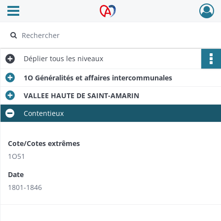
Ouvrir le menu déroulant
Archives Alsace - Colmar
Déplier
tous les niveaux
1O Généralités et affaires intercommunales
VALLEE HAUTE DE SAINT-AMARIN
Contentieux
Cote/Cotes extrêmes
1O51
Date
1801-1846