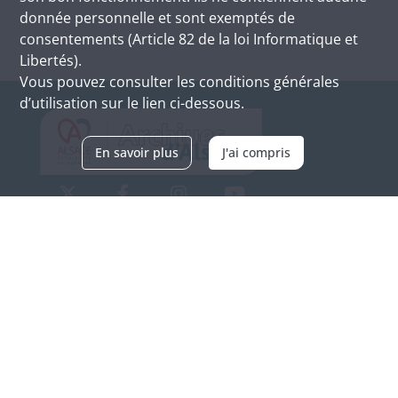
donnée personnelle et sont exemptés de
consentements (Article 82 de la loi Informatique et
Libertés).
Vous pouvez consulter les conditions générales
d’utilisation sur le lien ci-dessous.
En savoir plus
J'ai compris
Archives d'Alsace - Site de Colmar
Bâtiment M / Cité administrative
3, rue Fleischhauer
F-68026 COLMAR
(+33) 3 89 21 97 00
Nous contacter