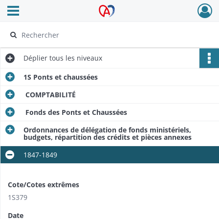
Ouvrir le menu déroulant
Archives Alsace - Colmar
Déplier
tous les niveaux
1S Ponts et chaussées
COMPTABILITÉ
Fonds des Ponts et Chaussées
Ordonnances de délégation de fonds ministériels,
budgets, répartition des crédits et pièces annexes
1847-1849
Cote/Cotes extrêmes
1S379
Date