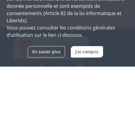
donnée personnelle et sont exemptés de
consentements (Article 82 de la loi Informatique et
Libertés).
Vous pouvez consulter les conditions générales
d’utilisation sur le lien ci-dessous.
En savoir plus
J'ai compris
Archives d'Alsace - Site de Colmar
Bâtiment M / Cité administrative
3, rue Fleischhauer
F-68026 COLMAR
(+33) 3 89 21 97 00
Nous contacter