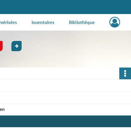
mérisées
Inventaires
Bibliothèque
gen