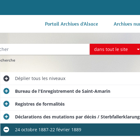
Portail Archives d'Alsace
Archives nu
dans tout le site
recherche
Déplier
tous les niveaux
Bureau de l'Enregistrement de Saint-Amarin
Registres de formalités
Déclarations des mutations par décès / Sterbfallerklarun
24 octobre 1887-22 février 1889