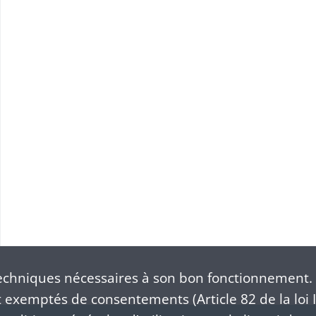
chniques nécessaires à son bon fonctionnement. 
exemptés de consentements (Article 82 de la loi I