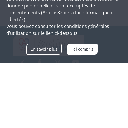
donnée personnelle et sont exemptés de
consentements (Article 82 de la loi Informatique et
Libertés).
Vous pouvez consulter les conditions générales
d’utilisation sur le lien ci-dessous.
En savoir plus
J'ai compris
Archives d'Alsace - Site de Colmar
Bâtiment M / Cité administrative
3, rue Fleischhauer
F-68026 COLMAR
(+33) 3 89 21 97 00
Nous contacter