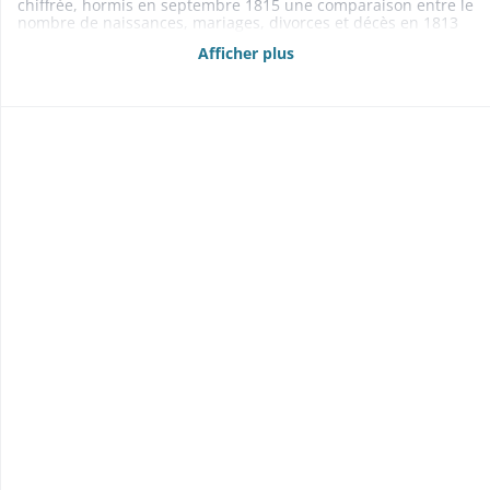
chiffrée, hormis en septembre 1815 une comparaison entre le
nombre de naissances, mariages, divorces et décès en 1813
et en 1814 .
Afficher plus