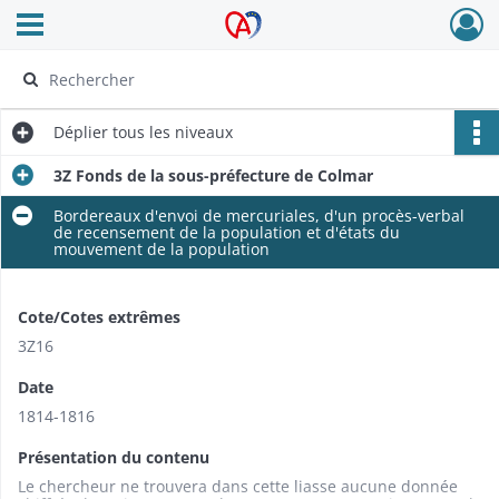
Ouvrir le menu déroulant
Archives Alsace - Colmar
Déplier
tous les niveaux
3Z Fonds de la sous-préfecture de Colmar
Bordereaux d'envoi de mercuriales, d'un procès-verbal
de recensement de la population et d'états du
mouvement de la population
Cote/Cotes extrêmes
3Z16
Date
1814-1816
Présentation du contenu
Le chercheur ne trouvera dans cette liasse aucune donnée