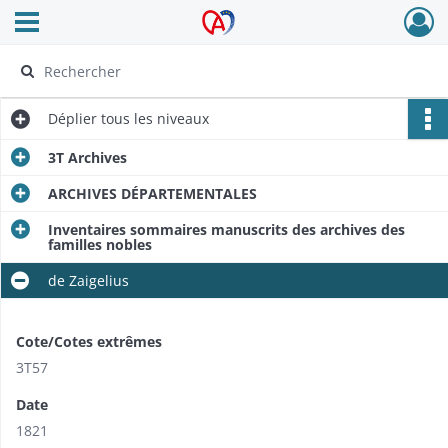
Ouvrir le menu déroulant
Archives Alsace - Colmar
Déplier
tous les niveaux
3T Archives
ARCHIVES DÉPARTEMENTALES
Inventaires sommaires manuscrits des archives des
familles nobles
de Zaigelius
Cote/Cotes extrêmes
3T57
Date
1821