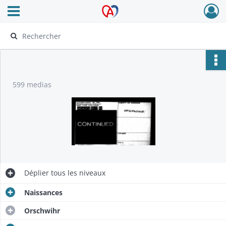
Ouvrir le menu déroulant
Archives Alsace - Colmar
599 medias
Déplier
tous les niveaux
Naissances
Orschwihr