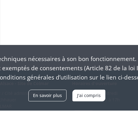
chniques nécessaires à son bon fonctionnement. 
exemptés de consentements (Article 82 de la loi I
nditions générales d’utilisation sur le lien ci-dess
Alsace - Site de Colmar
Horaires d'ouverture
/ Cité administrative
Du mardi au vendredi
En savoir plus
J'ai compris
schhauer
en continu de 9h à 17h
OLMAR
89 21 97 00
Venir
ntacter