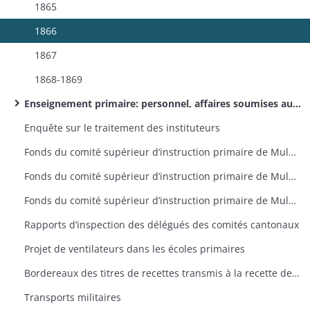
1865
1866
1867
1868-1869
Enseignement primaire: personnel, affaires soumises aux comités supérieurs de l’arrondissement d’Altkirch (dossiers par canton)
Enquête sur le traitement des instituteurs
Fonds du comité supérieur d’instruction primaire de Mulhouse: rapports d’inspection des délégués, lettres de provenance diverse
Fonds du comité supérieur d’instruction primaire de Mulhouse: correspondance émanant du recteur
Fonds du comité supérieur d’instruction primaire de Mulhouse: lettres émanant des préfets et sous-préfets
Rapports d’inspection des délégués des comités cantonaux
Projet de ventilateurs dans les écoles primaires
Bordereaux des titres de recettes transmis à la recette des finances d’Altkirch par la sous-préfecture
Transports militaires