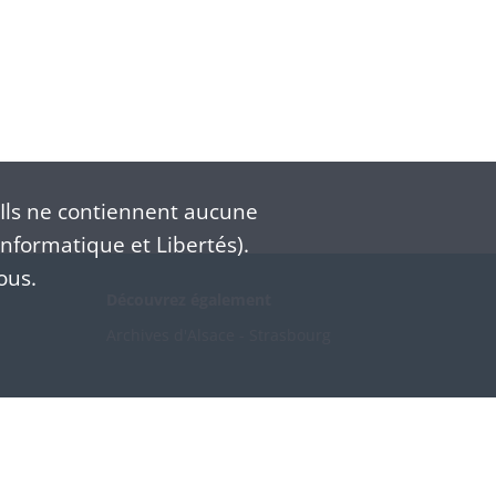
Ils ne contiennent aucune
nformatique et Libertés).
ous.
Découvrez également
Archives d'Alsace - Strasbourg