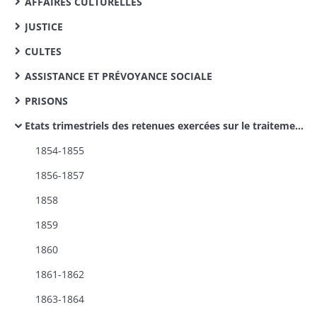
AFFAIRES CULTURELLES
JUSTICE
CULTES
ASSISTANCE ET PRÉVOYANCE SOCIALE
PRISONS
Etats trimestriels des retenues exercées sur le traitement des instituteurs pour le service des pensions civiles
1854-1855
1856-1857
1858
1859
1860
1861-1862
1863-1864