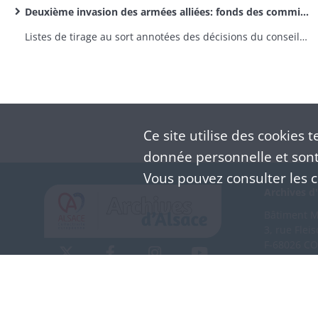
Deuxième invasion des armées alliées: fonds des commissions cantonales
Listes de tirage au sort annotées des décisions du conseil de révision (classe 1870)
Ce site utilise des
cookies
te
donnée personnelle et sont 
Vous pouvez consulter les co
Archives d'
Bâtiment M 
3, rue Flei
F-68026 C
(+33) 3 
Nous co