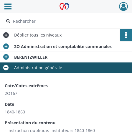
Ouvrir le menu déroulant
Archives Alsace - Colmar
Déplier
tous les niveaux
2O Administration et comptabilité communales
BERENTZWILLER
Administration générale
Cote/Cotes extrêmes
2O167
Date
1840-1860
Présentation du contenu
- Instruction publique: instituteurs 1840-1860