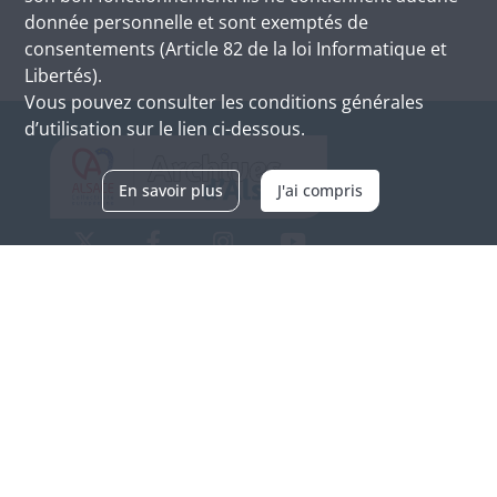
donnée personnelle et sont exemptés de
consentements (Article 82 de la loi Informatique et
Libertés).
Vous pouvez consulter les conditions générales
d’utilisation sur le lien ci-dessous.
En savoir plus
J'ai compris
Archives d'Alsace - Site de Colmar
Bâtiment M / Cité administrative
3, rue Fleischhauer
F-68026 COLMAR
(+33) 3 89 21 97 00
Nous contacter