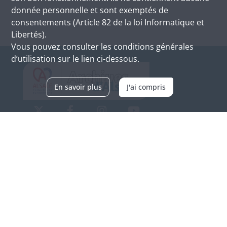
donnée personnelle et sont exemptés de
consentements (Article 82 de la loi Informatique et
Libertés).
Vous pouvez consulter les conditions générales
d’utilisation sur le lien ci-dessous.
En savoir plus
J'ai compris
Archives d'Alsace - Site de Colmar
Bâtiment M / Cité administrative
3, rue Fleischhauer
F-68026 COLMAR
(+33) 3 89 21 97 00
Nous contacter