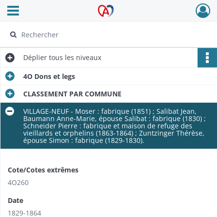
Ouvrir le menu déroulant
Archives Alsace - Colmar
Déplier
tous les niveaux
4O Dons et legs
CLASSEMENT PAR COMMUNE
VILLAGE-NEUF - Moser : fabrique (1851) ; Salibat Jean,
Baumann Anne-Marie, épouse Salibat : fabrique (1830) ;
Schneider Pierre : fabrique et maison de refuge des
vieillards et orphelins (1863-1864) ; Zuntzinger Thérèse,
épouse Simon : fabrique (1829-1830).
Cote/Cotes extrêmes
4O260
Date
1829-1864