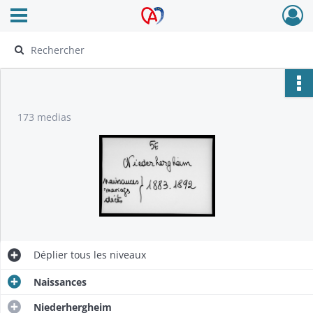
Ouvrir le menu déroulant
Archives Alsace - Colmar
173 medias
Déplier
tous les niveaux
Naissances
Niederhergheim