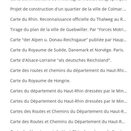
Projet de construction d'un quartier de la ville de Colmar. Dressé par l'architecte municipal
Carte du Rhin. Reconnaissance officielle du Thalweg au Rhin (Limite entre Nance et Bade). Service des Travaux du Rhin
Tirage du plan de la ville de Guebwiller. Par "Forces Motrices du haut-Rhin" secteur de Guebwiller
Carte "der Alpen u. Donau-Reichsgaue" publiée par Hauptvermessungsabteilung XIV im Wien.
Carte du Royaume de Suède, Danemark et Norvège. Paris.
Carte d'Alsace-Lorraine "als deutsches Reichsland".
Carte des routes et chemins du département du Haut-Rhin. Ponts et Chaussées. Situation en 1947.
Carte du Royaume de Hongrie.
Cartes du département du Haut-Rhin dressées par le Ministère de la Reconstruction et de l'Urbanisme
Cartes du Département du Haut-Rhin dressées par le Ministère de la Reconstruction et de l'Urbanisme
Cartes des Routes et Chemins du Département du Haut-Rhin. Situation en 1955 et 1957. Ponts et Chaussées
Carte des Routes et Chemins du Département du Haut-Rhin. Situation en 1955 et 1957. Ponts et Chaussées