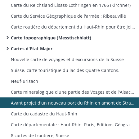
Carte du Reichsland Elsass-Lothringen en 1766 (Kirchner)
Carte du Service Géographique de l'armée : Ribeauvillé
Carte routière du département du Haut-Rhin pour être jointe au projet d'une route à ouvrir entre Saint-Maurice et Sewen
Carte topographique (Messtischblatt)
Cartes d'Etat-Major
Nouvelle carte de voyages et d'excursions de la Suisse
Suisse, carte touristique du lac des Quatre Cantons.
Neuf-Brisach
Carte mineralogique d'une partie des Vosges et de l'Alsace (Thann-Guebwiller, Colmar, Neuf-Brisach)
Avant projet d'un nouveau port du Rhin en amont de Strasbourg
Carte du cadastre du Haut-Rhin
Carte départementale : Haut-Rhin. Paris, Editions Géographiques André Lesot.
8 cartes de frontière, Suisse