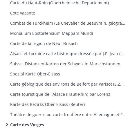
Carte du Haut-Rhin (Oberrheinische Departement)
Cote vacante
Combat de Turckheim (Le Chevalier de Beauvrain, géographie ordinaire du Roi)
Monialium Ebstorfensium Mappam Mundi
Carte de la région de Neuf-Brisach
Alsace et Lorraine carte historique dressée par J.P. Jean (Lieutenant)
Suisse, Distanzen-Karten der Schweiz in Marschstunden
Spezial Karte Ober-Elsass
Carte géologique des environs de Belfort par Parisot (S.Z. Montbéliard)
Carte touristique de l'Alsace (Haut-Rhin) par Lorenz
Karte des Bezirks Ober-Elsass (Reuter)
Théâtre de guerre ou carte frontière entre Allemagne et France (Vienne et Mayence)
Carte des Vosges