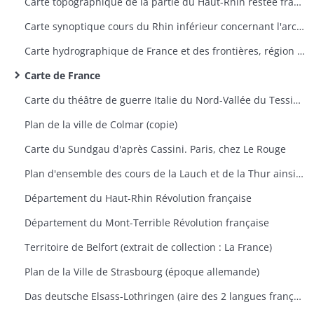
Carte topographique de la partie du Haut-Rhin restée française avec indication des travaux du siège de Belfort 1870-1871
Carte synoptique cours du Rhin inférieur concernant l'archevêché de Mayence, Trèves et Palatinat Rhénan
Carte hydrographique de France et des frontières, région de Saverne
Carte de France
Carte du théâtre de guerre Italie du Nord-Vallée du Tessin 1859
Plan de la ville de Colmar (copie)
Carte du Sundgau d'après Cassini. Paris, chez Le Rouge
Plan d'ensemble des cours de la Lauch et de la Thur ainsi que leurs dérivations
Département du Haut-Rhin Révolution française
Département du Mont-Terrible Révolution française
Territoire de Belfort (extrait de collection : La France)
Plan de la Ville de Strasbourg (époque allemande)
Das deutsche Elsass-Lothringen (aire des 2 langues française et allemande et aire des noms de famille à consonnance allemande et française)