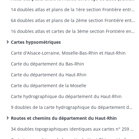
14 doubles atlas et plans de la 1ère section Frontière entre la France et la Prusse - plans 1 à 9
64 doubles atlas et plans de la 2ème section Frontière entre la France et la Bavière - plans 1 à 60
16 doubles atlas et cartes de la 3ème section Frontière entre la France et le Pays de Bade - plans 1 à 12
Cartes hypsométriques
Carte d'Alsace-Lorraine, Moselle-Bas-Rhin et Haut-Rhin
Carte du département du Bas-Rhin
Carte du département du Haut-Rhin
Carte du département de la Moselle
Carte hydrographique du département du Haut-Rhin
9 doubles de la carte hydrographique du département du Haut-Rhin
Routes et chemins du département du Haut-Rhin
34 doubles topographiques identiques aux cartes n° 259 à 298