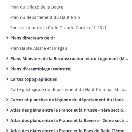
Plan du village de la Bourg
Plan du département du Haut-Rhin
Sous-secteur de la Cude Grande-Garde n°1-2611​
Plans directeurs de tir
Plan Haute-Alsace et Brisgau
Plans Ministère de la Reconstruction et du Logement (MRL)
Plans d'assemblage (cadastre)
Cartes topographiques
Carte géologique du département du Haut-Rhin par M. Jos. Koechlin-Schlumberger
Cartes et planches de légende du département du Haut-Rhin par M. Jos. Koechlin-Schlumberger
Atlas des plans entre la France et la Prusse - 1ère section des délimitations des frontières entre la France et l'Allemagne
Atlas des plans entre la France et la Bavière - 2ème section des délimitations entre la France et l'Allemagne
Atlas des plans entre la France et le Pays de Bade (3ème section des délimitations de frontières entre la France et l'Allemagne