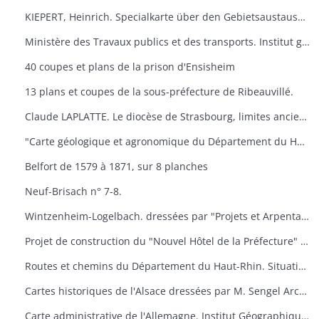
KIEPERT, Heinrich. Specialkarte über den Gebietsaustausch an der deutsch-französischen. Grenze nach dem Friedensvertrag von Frankfurt. Berlin, Reuier.
Ministère des Travaux publics et des transports. Institut géographique national. Cartes de Huningue n° 1 et 5.
40 coupes et plans de la prison d'Ensisheim
13 plans et coupes de la sous-préfecture de Ribeauvillé.
Claude LAPLATTE. Le diocèse de Strasbourg, limites anciennes, limites actuelles. Strasbourg
"Carte géologique et agronomique du Département du Haut-Rhin"
Belfort de 1579 à 1871, sur 8 planches
Neuf-Brisach n° 7-8.
Wintzenheim-Logelbach. dressées par "Projets et Arpentages". Albert Klein​
Projet de construction du "Nouvel Hôtel de la Préfecture" à Colmar. dressées par l'architecte du Département.
Routes et chemins du Département du Haut-Rhin. Situation en 1957. Dressées par "Ponts et Chaussées"
Cartes historiques de l'Alsace dressées par M. Sengel Archives Départementales.
Carte administrative de l'Allemagne. Institut Géographique National