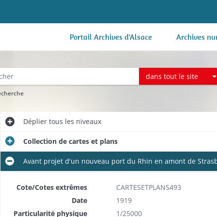
Portail Archives d'Alsace
Archives nu
dans tout le site
recherche
Déplier
tous les niveaux
Collection de cartes et plans
Avant projet d'un nouveau port du Rhin en amont de Stras
Cote/Cotes extrêmes
CARTESETPLANS493
Date
1919
Particularité physique
1/25000