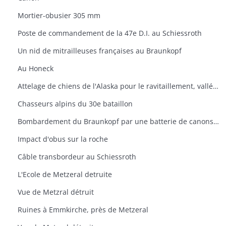
Mortier-obusier 305 mm
Poste de commandement de la 47e D.I. au Schiessroth
Un nid de mitrailleuses françaises au Braunkopf
Au Honeck
Attelage de chiens de l'Alaska pour le ravitaillement, vallée de Munster
Chasseurs alpins du 30e bataillon
Bombardement du Braunkopf par une batterie de canons de 220 mm, amenés spécialement à Mittlach pour l'offensive, 15 juin 1915
Impact d'obus sur la roche
Câble transbordeur au Schiessroth
L'Ecole de Metzeral detruite
Vue de Metzral détruit
Ruines à Emmkirche, près de Metzeral