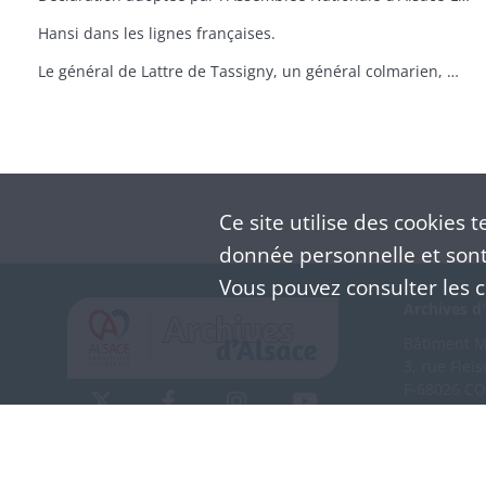
Hansi dans les lignes françaises.
Le général de Lattre de Tassigny, un général colmarien, M. Fonlupt-Espéraber Préfet du Haut-Rhin et M. E. Richard, Maire de Colmar le 2 février 1945
Ce site utilise des
cookies
te
donnée personnelle et sont 
Vous pouvez consulter les co
Archives d'
Bâtiment M 
3, rue Flei
F-68026 C
(+33) 3 
Nous co