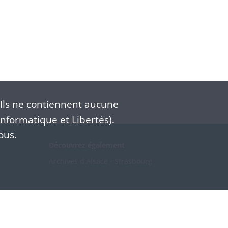
Ils ne contiennent aucune
nformatique et Libertés).
ous.
Découvrez également
Archives d'Alsace - Strasbourg