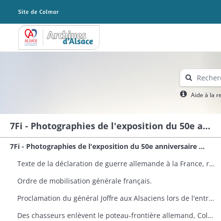
Archives Alsace - Colmar
Aide à la 
7Fi - Photographies de l'exposition du 50e anniversaire de la fin de la Première Guerre mondiale
7Fi - Photographies de l'exposition du 50e anniversaire de la fin de la Première Guerre mondiale organisée par Archives départementales du Haut-Rhin
Texte de la déclaration de guerre allemande à la France, remise au quai d'Orsay le 3 août 1914 à 18h45 par l'ambassadeur Schoen sur ordre du chancelier Bethmann-Hollweg.
Ordre de mobilisation générale français.
Proclamation du général Joffre aux Alsaciens lors de l'entrée des troupes françaises en Alsace en 1914
Des chasseurs enlèvent le poteau-frontière allemand, Col du Bonhomme, 7 août 1914