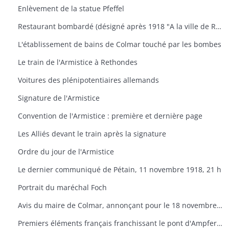
Enlèvement de la statue Pfeffel
Restaurant bombardé (désigné après 1918 "A la ville de Reims
L'établissement de bains de Colmar touché par les bombes
Le train de l'Armistice à Rethondes
Voitures des plénipotentiaires allemands
Signature de l'Armistice
Convention de l'Armistice : première et dernière page
Les Alliés devant le train après la signature
Ordre du jour de l'Armistice
Le dernier communiqué de Pétain, 11 novembre 1918, 21 h
Portrait du maréchal Foch
Avis du maire de Colmar, annonçant pour le 18 novembre l'entrée des troupes françaises et portant dissolution des conseils de soldats et d'ouvriers à partir du 17 novembre à 19 h. (16 novembre 1918)
Premiers éléments français franchissant le pont d'Ampfersbach