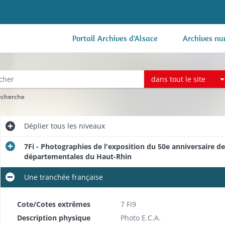
Portail Archives d'Alsace
Archives nu
dans tout le site
recherche
Déplier
tous les niveaux
7Fi - Photographies de l'exposition du 50e anniversaire d
départementales du Haut-Rhin
Une tranchée française
Cote/Cotes extrêmes
7 Fi9
Description physique
Photo E.C.A.