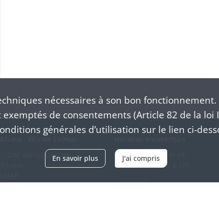
chniques nécessaires à son bon fonctionnement. 
exemptés de consentements (Article 82 de la loi I
nditions générales d’utilisation sur le lien ci-dess
Alsace - Site de Colmar
Horaires d'ouverture
/ Cité administrative
Du mardi au vendredi
En savoir plus
J'ai compris
schhauer
en continu de 9h à 17h
OLMAR
89 21 97 00
Venir
ntacter