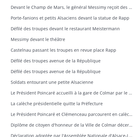
Devant le Champ de Mars, le général Messimy reçoit des fleurs d'une Alsacienne
Porte-fanions et petits Alsaciens devant la statue de Rapp
Défilé des troupes devant le restaurant Meistermann
Messimy devant le théâtre
Castelnau passant les troupes en revue place Rapp
Défilé des troupes avenue de la République
Défilé des troupes avenue de la République
Soldats entourant une petite Alsacienne
Le Président Poincaré accueilli à la gare de Colmar par le général de Castelnau et Baer, adjoint au maire
La calèche présidentielle quitte la Préfecture
Le Président Poincaré et Clémenceau parcourent en calèche les rues de Colmar
Diplôme de citoyen d'honneur de la Ville de Colmar décerné au Président Poincaré
Déclaration adoptée par l'Assemblée Nationale d'Alsace-Lorraine dans sa séance du 5décembre 1918, proclamant le rattachement de l'Alsace et de la Lorraine à la France