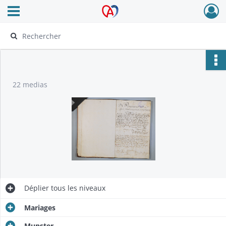
Ouvrir le menu déroulant
Archives Alsace - Colmar
22 medias
Déplier
tous les niveaux
Mariages
Munster