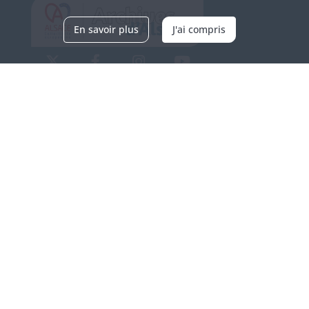
En savoir plus
J'ai compris
Archives d'Alsace - Site de Colmar
Bâtiment M / Cité administrative
3, rue Fleischhauer
F-68026 COLMAR
(+33) 3 89 21 97 00
Nous contacter
Horaires d'ouverture
Du mardi au vendredi
en continu de 9h à 17h