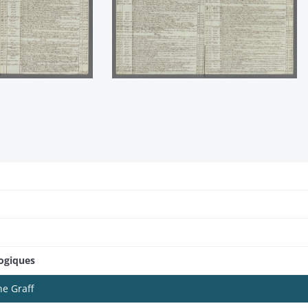
logiques
ne Graff