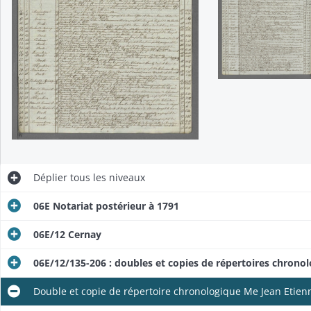
Déplier
tous les niveaux
06E Notariat postérieur à 1791
06E/12 Cernay
06E/12/135-206 : doubles et copies de répertoires chrono
Double et copie de répertoire chronologique Me Jean Etien
Double et copie de répertoire chronologique Me François Xavier Bouat