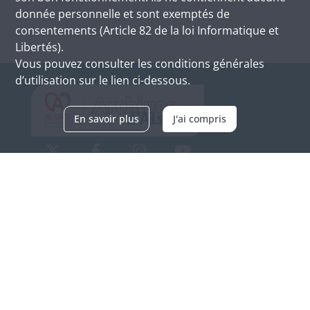
donnée personnelle et sont exemptés de
consentements (Article 82 de la loi Informatique et
Libertés).
Vous pouvez consulter les conditions générales
d’utilisation sur le lien ci-dessous.
En savoir plus
J'ai compris
Archives d'Alsace - Site de Colmar
Bâtiment M / Cité administrative
3, rue Fleischhauer
F-68026 COLMAR
(+33) 3 89 21 97 00
Nous contacter