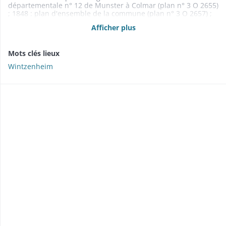
départementale n° 12 de Munster à Colmar (plan n° 3 O 2655)
; 1848 : plan d'ensemble de la commune (plan n° 3 O 2657) ;
1848 : plan d'assemblage de la commune et carte du canton
Afficher plus
de Wintzenheim (plan n° 3 O 2656)
Mots clés lieux
Wintzenheim