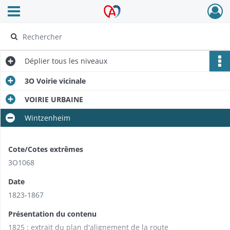
Ouvrir le menu déroulant
Archives Alsace - Colmar
Déplier
tous les niveaux
3O Voirie vicinale
VOIRIE URBAINE
Wintzenheim
Cote/Cotes extrêmes
3O1068
Date
1823-1867
Présentation du contenu
1825 : extrait du plan d'alignement de la route