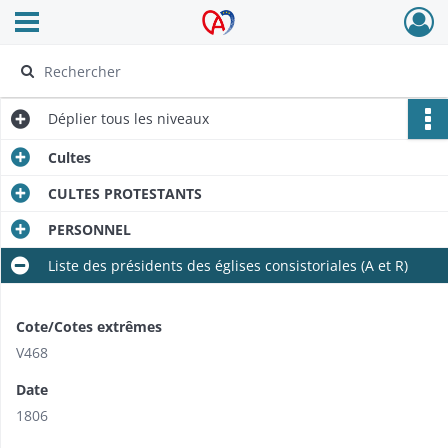
Ouvrir le menu déroulant
Archives Alsace - Colmar
Déplier
tous les niveaux
Cultes
CULTES PROTESTANTS
PERSONNEL
Liste des présidents des églises consistoriales (A et R)
Cote/Cotes extrêmes
V468
Date
1806