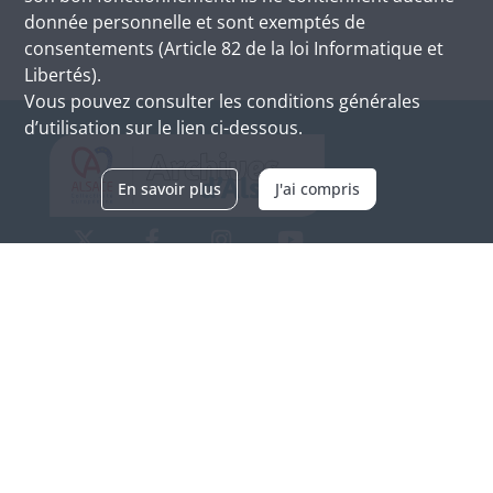
donnée personnelle et sont exemptés de
consentements (Article 82 de la loi Informatique et
Libertés).
Vous pouvez consulter les conditions générales
d’utilisation sur le lien ci-dessous.
En savoir plus
J'ai compris
Archives d'Alsace - Site de Colmar
Bâtiment M / Cité administrative
3, rue Fleischhauer
F-68026 COLMAR
(+33) 3 89 21 97 00
Nous contacter