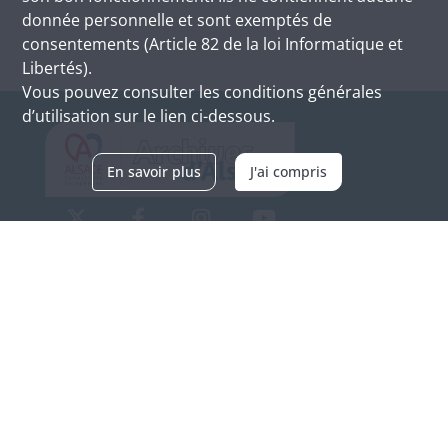
donnée personnelle et sont exemptés de
consentements (Article 82 de la loi Informatique et
Libertés).
Vous pouvez consulter les conditions générales
d’utilisation sur le lien ci-dessous.
En savoir plus
J'ai compris
Archives d'Alsace - Site de Colmar
Bâtiment M / Cité administrative
3, rue Fleischhauer
F-68026 COLMAR
(+33) 3 89 21 97 00
Nous contacter