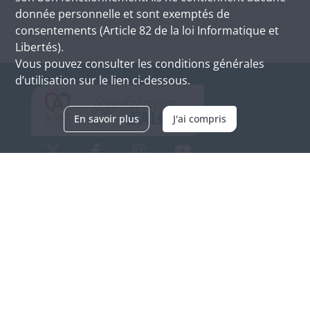
donnée personnelle et sont exemptés de
consentements (Article 82 de la loi Informatique et
Libertés).
Vous pouvez consulter les conditions générales
d’utilisation sur le lien ci-dessous.
En savoir plus
J'ai compris
Archives d'Alsace - Site de Colmar
Bâtiment M / Cité administrative
3, rue Fleischhauer
F-68026 COLMAR
(+33) 3 89 21 97 00
Nous contacter