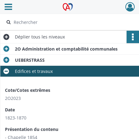
Ouvrir le menu déroulant
Archives Alsace - Colmar
Déplier
tous les niveaux
2O Administration et comptabilité communales
UEBERSTRASS
Edifices et travaux
Cote/Cotes extrêmes
2O2023
Date
1823-1870
Présentation du contenu
- Chapelle 1854