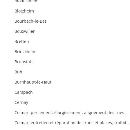
Blodelsheim
Blotzheim
Bourbach-le-Bas
Bouxwiller
Bretten
Brinckheim
Brunstatt
Buhl
Burnhaupt-le-Haut
Carspach
Cernay
Colmar, percement, élargissement, alignement des rues et places
Colmar, entretien et réparation des rues et places, trottoirs, rigoles, pavage, enlèvement des immondices