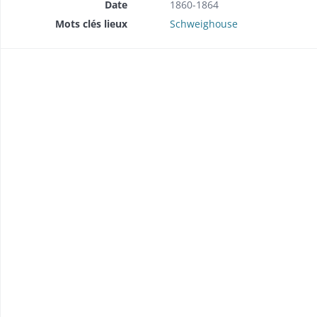
Date
1860-1864
Mots clés lieux
Schweighouse
l'éclairage public au gaz