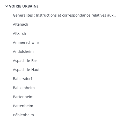
VOIRIE URBAINE
Généralités : Instructions et correspondance relatives aux plans généraux d'alignement des villes, à l'ouverture, à l'élargissement et à l'alignement des rues, à la propriété des routes impériales et départementales dans les traverses des villes, à 
Altenach
Altkirch
Ammerschwihr
Andolsheim
Aspach-Ie-Bas
Aspach-le-Haut
Ballersdorf
Baltzenheim
Bartenheim
Battenheim
Béblenheim