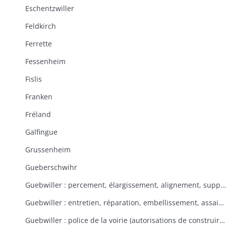
Eschentzwiller
Feldkirch
Ferrette
Fessenheim
Fislis
Franken
Fréland
Galfingue
Grussenheim
Gueberschwihr
Guebwiller : percement, élargissement, alignement, suppression de rues et places
Guebwiller : entretien, réparation, embellissement, assainissement des rues et places
Guebwiller : police de la voirie (autorisations de construire, tolérances, contraventions, délits, servitudes)