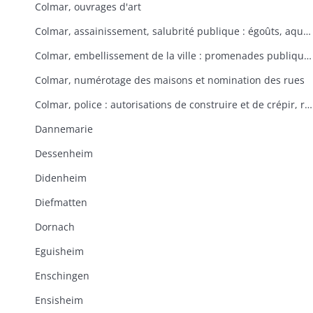
Colmar, ouvrages d'art
Colmar, assainissement, salubrité publique : égoûts, aqueducs servant à l'évacuation des eaux usées
Colmar, embellissement de la ville : promenades publiques, Champ de Mars, plantations d'arbres
Colmar, numérotage des maisons et nomination des rues
Colmar, police : autorisations de construire et de crépir, respect de l'alignement
Dannemarie
Dessenheim
Didenheim
Diefmatten
Dornach
Eguisheim
Enschingen
Ensisheim