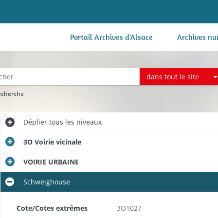
Portail Archives d'Alsace
Archives nu
dans tout le site
recherche
Déplier
tous les niveaux
3O Voirie vicinale
VOIRIE URBAINE
Schweighouse
Cote/Cotes extrêmes
3O1027