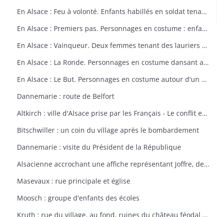
En Alsace : Feu à volonté. Enfants habillés en soldat tenant un fusil. Dessin par Delalain.
En Alsace : Premiers pas. Personnages en costume : enfant allant vers le drapeau français. Dessin par Delalain.
En Alsace : Vainqueur. Deux femmes tenant des lauriers et un homme en costume. Dessin par Delalain.
En Alsace : La Ronde. Personnages en costume dansant autour du drapeau français. Dessin par Delalain.
En Alsace : Le But. Personnages en costume autour d'un drapeau français. Dessin par Delalain
Dannemarie : route de Belfort
Altkirch : ville d'Alsace prise par les Français - Le conflit européen en 1914
Bitschwiller : un coin du village après le bombardement
Dannemarie : visite du Président de la République
Alsacienne accrochant une affiche représentant Joffre, dessin de Th. CROY
Masevaux : rue principale et église
Moosch : groupe d'enfants des écoles
Kruth : rue du village, au fond, ruines du château féodal de Wildenstein