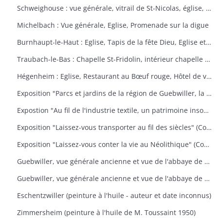
Schweighouse : vue générale, vitrail de St-Nicolas, église, la Doller
Michelbach : Vue générale, Eglise, Promenade sur la digue
Burnhaupt-le-Haut : Eglise, Tapis de la fête Dieu, Eglise et école, Office de la fête Dieu
Traubach-le-Bas : Chapelle St-Fridolin, intérieur chapelle et tableau, Ecole, rue principale
Hégenheim : Eglise, Restaurant au Bœuf rouge, Hôtel de ville, décors floraux
Exposition "Parcs et jardins de la région de Guebwiller, la culture d'un patrimoine florissant" (Communauté de Communes de la Région de Guebwiller, du 15 octobre 2010 au 31 janvier 2011)
Expostion "Au fil de l'industrie textile, un patrimoine insoupçonné" (Communauté de Communes de la Région de Guebwiller, du 11 septembre au 30 octobre 2009)
Exposition "Laissez-vous transporter au fil des siècles" (Communauté de Communes de la Région de Guebwiller, du 26 octobre 2012 au 19 janvier 2013)
Exposition "Laissez-vous conter la vie au Néolithique" (Communauté de Communes de la Région de Guebwiller, du 14 octobre 2011 au 26 janvier 2012)
Guebwiller, vue générale ancienne et vue de l'abbaye de Murbach.
Guebwiller, vue générale ancienne et vue de l'abbaye de Murbach.
Eschentzwiller (peinture à l'huile - auteur et date inconnus)
Zimmersheim (peinture à l'huile de M. Toussaint 1950)