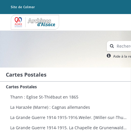
Archives Alsace - Colmar
Aide à la 
Cartes Postales
Cartes Postales
Thann : Eglise St-Thiébaut en 1865
La Harazée (Marne) : Cagnas allemandes
La Grande Guerre 1914-1915-1916.Weiler. [Willer-sur-Thur] : vue générale
La Grande Guerre 1914-1915. La Chapelle de Grunenwald près de Uderdersept habillés en soldat tenant un fusil. Dessin par Delalain.