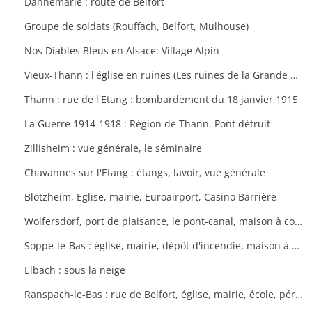
Dannemarie : route de Belfort
Groupe de soldats (Rouffach, Belfort, Mulhouse)
Nos Diables Bleus en Alsace: Village Alpin
Vieux-Thann : l'église en ruines (Les ruines de la Grande Guerre)
Thann : rue de l'Etang : bombardement du 18 janvier 1915
La Guerre 1914-1918 : Région de Thann. Pont détruit
Zillisheim : vue générale, le séminaire
Chavannes sur l'Etang : étangs, lavoir, vue générale
Blotzheim, Eglise, mairie, Euroairport, Casino Barrière
Wolfersdorf, port de plaisance, le pont-canal, maison à colombages
Soppe-le-Bas : église, mairie, dépôt d'incendie, maison à colombages
Elbach : sous la neige
Ranspach-le-Bas : rue de Belfort, église, mairie, école, périscolaire, platanes plantés sous Napoléon