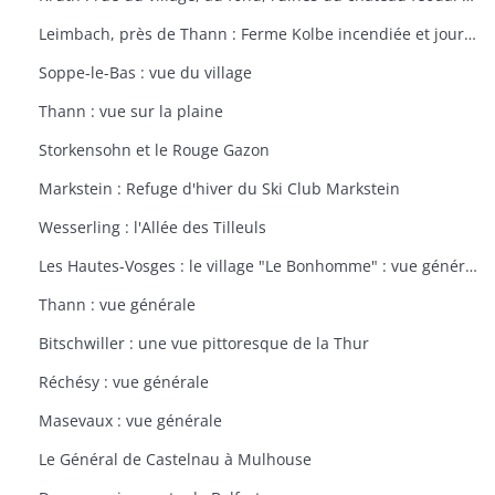
Leimbach, près de Thann : Ferme Kolbe incendiée et journellement bombardée avec les dépendances en ruines
Soppe-le-Bas : vue du village
Thann : vue sur la plaine
Storkensohn et le Rouge Gazon
Markstein : Refuge d'hiver du Ski Club Markstein
Wesserling : l'Allée des Tilleuls
Les Hautes-Vosges : le village "Le Bonhomme" : vue générale
Thann : vue générale
Bitschwiller : une vue pittoresque de la Thur
Réchésy : vue générale
Masevaux : vue générale
Le Général de Castelnau à Mulhouse