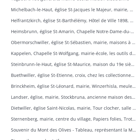
Michelbach-le-Haut, église St-Jacques le Majeur, mairie, maison 1832, fontaine, fête du pain
Helfrantzkirch, église St-Barthélémy, Hôtel de Ville 1898, maison alsacienne
Heimsbrunn, église St-Amarin, Chapelle Notre-Dame-du-Chêne, Maison Ste-Anne, mairie
Obermorschwiller, église St-Sébastien, mairie, maisons à colombages
Kappelen, Chapelle St-Wolfgang, mairie-école, les outils d'antan, chez le collectionneur de tracteurs
Steinbrunn-le-Haut, église St-Maurice, maison du 19e siècle, vue générale
Buethwiller, église St-Etienne, croix, chez les collectionneurs
Brinckheim, église St-Léonard, mairie, Winzerhisla, meule 1597, moulin
Landser, église, mairie, Stockbruna, ancienne maison des sœurs, Monastère St-Alphonse
Dietwiller, église Saint-Nicolas, mairie, Tour clocher, salle des fêtes
Sternenberg, mairie, centre du village, Papiers folies, Trotta Hisla
Souvenir du Mont des Olives - Tableau, représentant la Mort, à l'entrée du dortoir peint par Père M. Joseph (Baron de Géramb, général autrichien, mort en 1848 comme procurateur des Trappistes).