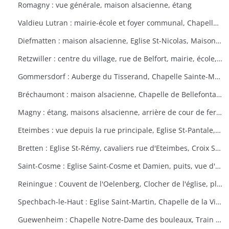
Romagny : vue générale, maison alsacienne, étang
Valdieu Lutran : mairie-école et foyer communal, Chapelle Notre Dame de la Pitié, calvaire, échelle d'écluses sens Valdieu-Retzwiller
Diefmatten : maison alsacienne, Eglise St-Nicolas, Maison natale Barthélémy Gross
Retzwiller : centre du village, rue de Belfort, mairie, école, décors floraux
Gommersdorf : Auberge du Tisserand, Chapelle Sainte-Marguerite, Calvaire rue des Tilleuls
Bréchaumont : maison alsacienne, Chapelle de Bellefontaine, rue de l'église, M.A.R.P.A. (Maison d'accueil rurale pour personne âgées)
Magny : étang, maisons alsacienne, arrière de cour de ferme
Eteimbes : vue depuis la rue principale, Eglise St-Pantale, maison alsacienne
Bretten : Eglise St-Rémy, cavaliers rue d'Eteimbes, Croix St-Eloi
Saint-Cosme : Eglise Saint-Cosme et Damien, puits, vue d'ensemble, ancien presbytère, mairie
Reiningue : Couvent de l'Oelenberg, Clocher de l'église, plan d'eau, cour de ferme
Spechbach-le-Haut : Eglise Saint-Martin, Chapelle de la Vierge, Christ du dimanche des rameaux sur l'âne, Vierge de la Pitié
Guewenheim : Chapelle Notre-Dame des bouleaux, Train de la Doller, lavoir, pierre borne, mur cimetière, Calvaire 1857 avec décorations florales