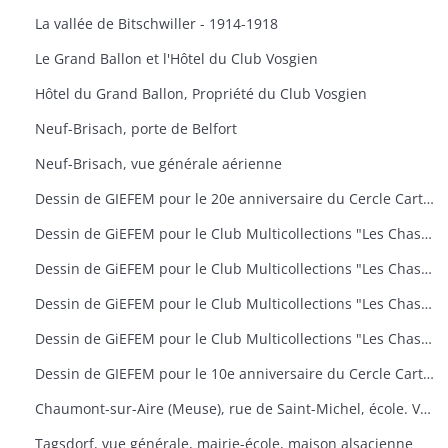
La vallée de Bitschwiller - 1914-1918
Le Grand Ballon et l'Hôtel du Club Vosgien
Hôtel du Grand Ballon, Propriété du Club Vosgien
Neuf-Brisach, porte de Belfort
Neuf-Brisach, vue générale aérienne
Dessin de GIEFEM pour le 20e anniversaire du Cercle Cartophile de Thann et de la Vallée de la Thur. 25-26 novembre 2006. carte n° 17
Dessin de GiEFEM pour le Club Multicollections "Les Chasseurs d'Images", Mulhouse. Carte n° 19 : "50 ans de carnaval à Mulhouse
Dessin de GiEFEM pour le Club Multicollections "Les Chasseurs d'Images", Mulhouse. Carte n° 20 : "L'univers de Tintin
Dessin de GiEFEM pour le Club Multicollections "Les Chasseurs d'Images", Mulhouse. Carte n° 17 : "Nounours a Cent ans
Dessin de GiEFEM pour le Club Multicollections "Les Chasseurs d'Images". Mulhouse. Carte n° 15
Dessin de GIEFEM pour le 10e anniversaire du Cercle Cartophile de Thann et de la Vallée de la Thur. Novembre 1997
Chaumont-sur-Aire (Meuse), rue de Saint-Michel, école. Vue d'une carte postale pour l'exposition de cartes postales anciennes (11 octobre 2009)
Tagsdorf, vue générale, mairie-école, maison alsacienne