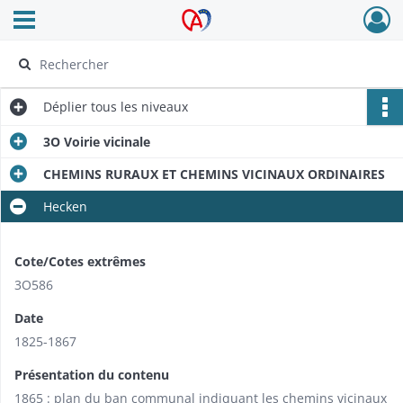
Ouvrir le menu déroulant
Archives Alsace - Colmar
Déplier
tous les niveaux
3O Voirie vicinale
CHEMINS RURAUX ET CHEMINS VICINAUX ORDINAIRES
Hecken
Cote/Cotes extrêmes
3O586
Date
1825-1867
Présentation du contenu
1865 : plan du ban communal indiquant les chemins vicinaux