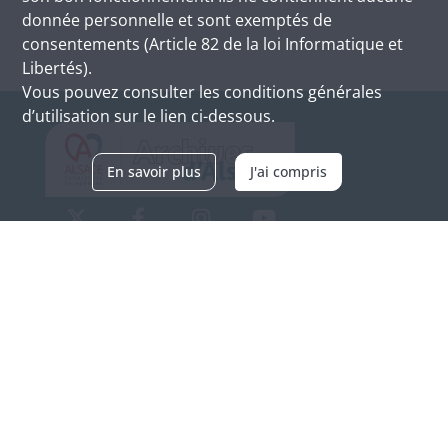
donnée personnelle et sont exemptés de
consentements (Article 82 de la loi Informatique et
Libertés).
Vous pouvez consulter les conditions générales
d’utilisation sur le lien ci-dessous.
En savoir plus
J'ai compris
Archives d'Alsace - Site de Colmar
Bâtiment M / Cité administrative
3, rue Fleischhauer
F-68026 COLMAR
(+33) 3 89 21 97 00
Nous contacter