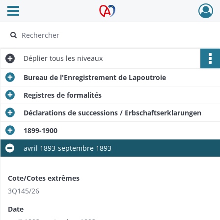
Ouvrir le menu déroulant
Archives Alsace - Colmar
Déplier
tous les niveaux
Bureau de l'Enregistrement de Lapoutroie
Registres de formalités
Déclarations de successions / Erbschaftserklarungen
1899-1900
avril 1893-septembre 1893
Cote/Cotes extrêmes
3Q145/26
Date