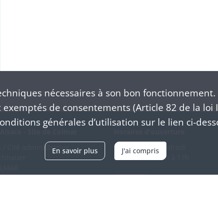
chniques nécessaires à son bon fonctionnement. 
exemptés de consentements (Article 82 de la loi I
nditions générales d’utilisation sur le lien ci-dess
Alsace - Site de Colmar
Horaires d'ouverture
/ Cité administrative
Du mardi au vendredi
En savoir plus
J'ai compris
schhauer
en continu de 9h à 17h
OLMAR
89 21 97 00
Venir
ntacter