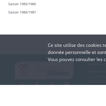
Saison 1985/1986
Saison 1986/1987
Ce site utilise des
cookies
te
donnée personnelle et sont 
Vous pouvez consulter les co
Archives d'
Bâtiment M 
3, rue Flei
F-68026 C
(+33) 3 
Nous co