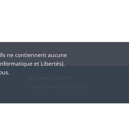
Ils ne contiennent aucune
nformatique et Libertés).
ous.
Découvrez également
Archives d'Alsace - Strasbourg