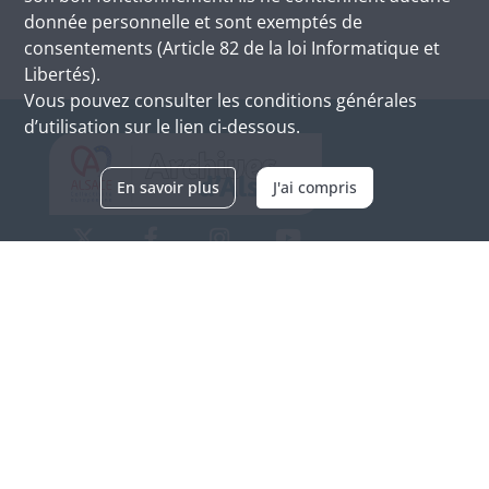
donnée personnelle et sont exemptés de
consentements (Article 82 de la loi Informatique et
Libertés).
Vous pouvez consulter les conditions générales
d’utilisation sur le lien ci-dessous.
En savoir plus
J'ai compris
Archives d'Alsace - Site de Colmar
Bâtiment M / Cité administrative
3, rue Fleischhauer
F-68026 COLMAR
(+33) 3 89 21 97 00
Nous contacter