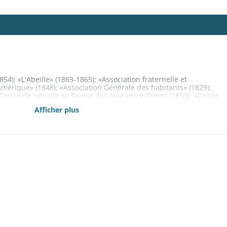
54); «L'Abeille» (1863-1865); «Association fraternelle et
'Amérique» (1848); «Association Générale des habitants» (1829);
Caisse de retraite en faveur des ouvriers infirmes (1853); «Caisse
1844-1852); «La Charitable (1860-1867); charpentiers (1833-
Afficher plus
 et vitriers (1870); chaudronniers et ferblantiers (1828-1829);
 Confiance» (1867-1868); cordonniers (1864-1866); domestiques
 de l'industrie (1866); «Les Enfants d'Israël» (1860-1861); «La
ons boulangers (1830-1833); graveurs sur bois et imprimeurs
 maison Steinbach-Koechlin (1858-1865)