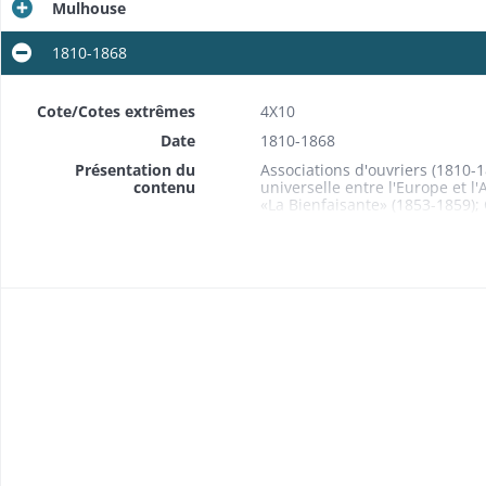
Mulhouse
1810-1868
Cote/Cotes extrêmes
4X10
Date
1810-1868
Présentation du
Associations d'ouvriers (1810-18
contenu
universelle entre l'Europe et l
«La Bienfaisante» (1853-1859); 
Générale de secours mutuels» (
1834); charpentiers, menuisiers
«La Concorde» (1847-1848); «La
(1822); employés du commerce et
Fraternelle» (1850-1865); garç
(1810-1834); imprimeurs de la