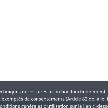
Sociétés intercommunales: Mulhouse, Thann, Cernay et Guebwiller: projet d'association entre les dessinateurs-graveurs (1825-1826). Thann, Mulhouse et Bellevue: établissements de produits chimiques (s .d .)
Sociétés cantonales et départementales: Cantons d'Altkirch et Hirsingue: projet d'établissement d'une société de secours mutuels cantonale pour tous les habitants (1864) . Imprimeurs et graveurs d'Alsace (1851). Société des Instituteurs et Institutrices du Haut-Rhin (1862-1869). Société Médicale du Haut-Rhin (1838-1869). Cercle pharmaceutique du Haut-Rhin (1840-1842). Société Vétérinaire du Haut-Rhin (1862)
s
chniques nécessaires à son bon fonctionnement. 
exemptés de consentements (Article 82 de la loi I
nditions générales d’utilisation sur le lien ci-dess