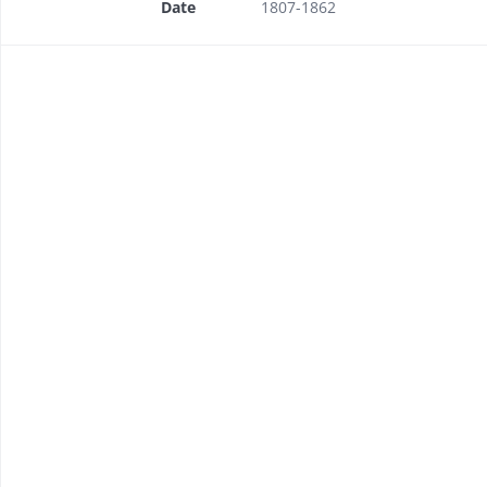
Date
1807-1862
séances
éances
nés par la société
ntions