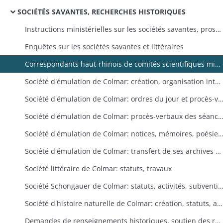
SOCIÉTÉS SAVANTES, RECHERCHES HISTORIQUES
Instructions ministérielles sur les sociétés savantes, prospectus
Enquêtes sur les sociétés savantes et littéraires
Correspondants haut-rhinois de comités scientifiques ministériels et de sociétés savantes
Société d'émulation de Colmar: création, organisation interne, nomination des membres, historique
Société d'émulation de Colmar: ordres du jour et procès-verbaux des 
Société d'émulation de Colmar: procès-verbaux des s
Société d'émulation de Colmar: notices, mémoires, poésies, discours adressés à la société, comptes rendus d'expériences menées pour son compte, prix et encouragements décer
Société d'émulation de Colmar: transfert de ses archives à la Société Industrielle de Mulhouse, rapport sur l'état du fonds
Société littéraire de Colmar: statuts, travaux
Société Schongauer de Colmar: statuts, activités, subve
Société d'histoire naturelle de Colmar: création, statuts, activités, subventions
Demandes de renseignements historiques, soutien des recherches historiques