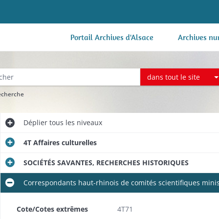
Portail Archives d'Alsace
Archives nu
dans tout le site
recherche
Déplier
tous les niveaux
4T Affaires culturelles
SOCIÉTÉS SAVANTES, RECHERCHES HISTORIQUES
Correspondants haut-rhinois de comités scientifiques minist
Cote/Cotes extrêmes
4T71