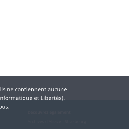
Ils ne contiennent aucune
nformatique et Libertés).
ous.
Découvrez également
Archives d'Alsace - Strasbourg