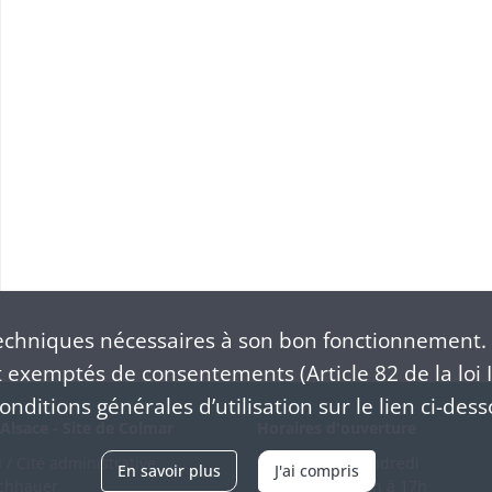
chniques nécessaires à son bon fonctionnement. 
exemptés de consentements (Article 82 de la loi I
nditions générales d’utilisation sur le lien ci-dess
Alsace - Site de Colmar
Horaires d'ouverture
/ Cité administrative
Du mardi au vendredi
En savoir plus
J'ai compris
schhauer
en continu de 9h à 17h