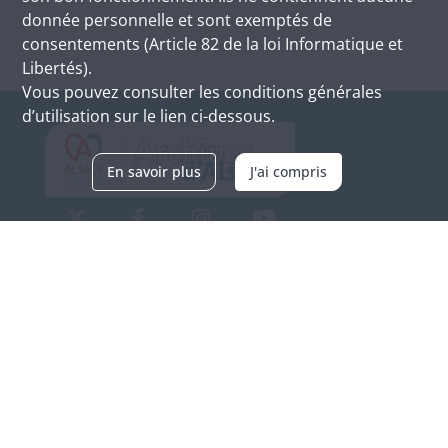
donnée personnelle et sont exemptés de
consentements (Article 82 de la loi Informatique et
Libertés).
Vous pouvez consulter les conditions générales
d’utilisation sur le lien ci-dessous.
En savoir plus
J'ai compris
Archives d'Alsace - Site de Colmar
Bâtiment M / Cité administrative
3, rue Fleischhauer
F-68026 COLMAR
(+33) 3 89 21 97 00
Nous contacter