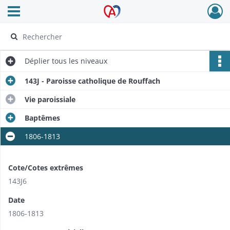
Ouvrir le menu déroulant
Archives Alsace - Colmar
Déplier
tous les niveaux
143J - Paroisse catholique de Rouffach
Vie paroissiale
Baptêmes
1806-1813
Cote/Cotes extrêmes
143J6
Date
1806-1813