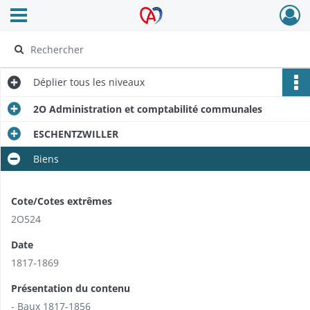
Ouvrir le menu déroulant
Archives Alsace - Colmar
Déplier
tous les niveaux
2O Administration et comptabilité communales
ESCHENTZWILLER
Biens
Cote/Cotes extrêmes
2O524
Date
1817-1869
Présentation du contenu
- Baux 1817-1856