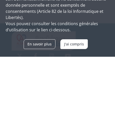
donnée personnelle et sont exemptés de
consentements (Article 82 de la loi Informatique et
Libertés).
Vous pouvez consulter les conditions générales
d’utilisation sur le lien ci-dessous.
En savoir plus
J'ai compris
Archives d'Alsace - Site de Colmar
Bâtiment M / Cité administrative
3, rue Fleischhauer
F-68026 COLMAR
(+33) 3 89 21 97 00
Nous contacter