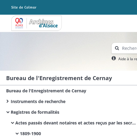
Archives Alsace - Colmar
Aide à la 
Bureau de l'Enregistrement de Cernay
Bureau de l'Enregistrement de Cernay
Instruments de recherche
Registres de formalités
Actes passés devant notaires et actes reçus par les secrétaires des autorités administratives / Actes civils publics / Bürgerliche Urkunden
1809-1900