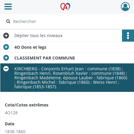
Ouvrir le menu déroulant
Archives Alsace - Colmar
Déplier
tous les niveaux
4O Dons et legs
CLASSEMENT PAR COMMUNE
KIRCHBERG - Conjoints Erhart Jean : commune (1838) ;
Ringenbach Henri, Rosenbluh Xavier : commune (1848) ;
Ringenbach Madeleine, épouse Lauber : fabrique (1860)
; Ringenbach Michel : fabrique (1860) ; Weiss Henri :
fabrique (1853-1857).
Cote/Cotes extrêmes
4O128
Date
1838-1860