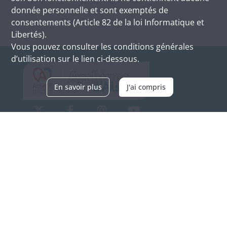
donnée personnelle et sont exemptés de
consentements (Article 82 de la loi Informatique et
Libertés).
Vous pouvez consulter les conditions générales
d’utilisation sur le lien ci-dessous.
En savoir plus
J'ai compris
Archives d'Alsace - Site de Colmar
Bâtiment M / Cité administrative
3, rue Fleischhauer
F-68026 COLMAR
(+33) 3 89 21 97 00
Nous contacter